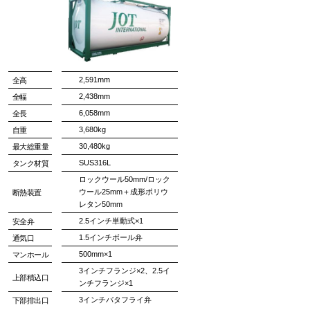
2,591mm
全高
2,438mm
全幅
6,058mm
全長
3,680kg
自重
30,480kg
最大総重量
SUS316L
タンク材質
ロックウール50mm/ロック
ウール25mm＋成形ポリウ
断熱装置
レタン50mm
2.5インチ単動式×1
安全弁
1.5インチボール弁
通気口
500mm×1
マンホール
3インチフランジ×2、2.5イ
上部積込口
ンチフランジ×1
3インチバタフライ弁
下部排出口