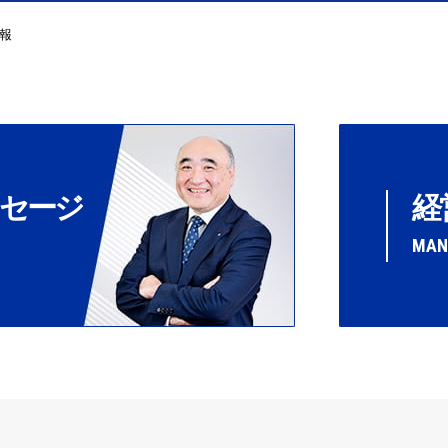
報
セージ
経
MAN