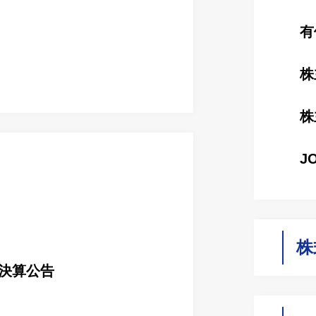
有
株
株
JO
株
決算公告